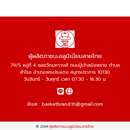
ผู้ผลิตภาชนะอลูมิเนียมลายไทย
79/5 หมู่ที่ 4 ซอยวัดมหาวงศ์ ถนนปู่เจ้าสมิงพราย ตำบล
สำโรง อำเภอพระประแดง สมุทรปราการ 10130
วันจันทร์ - วันศุกร์ เวลา 07.30 - 16.30 น.
อีเมล :
basketbrand.th@gmail.com
© 2569
ผู้ผลิตภาชนะอลูมิเนียมลายไทย