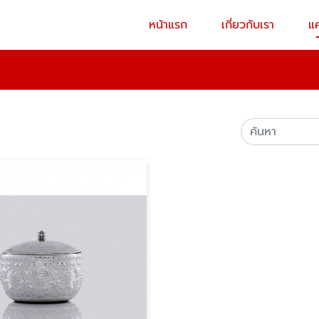
หน้าแรก
เกี่ยวกับเรา
แ