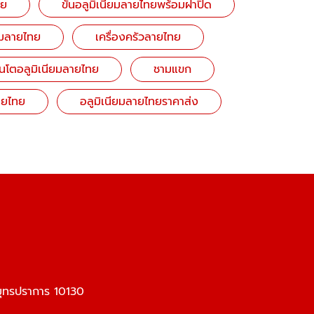
ทย
ขันอลูมิเนียมลายไทยพร้อมฝาปิด
ียมลายไทย
เครื่องครัวลายไทย
ิ่นโตอลูมิเนียมลายไทย
ชามแขก
ายไทย
อลูมิเนียมลายไทยราคาส่ง
มุทรปราการ 10130