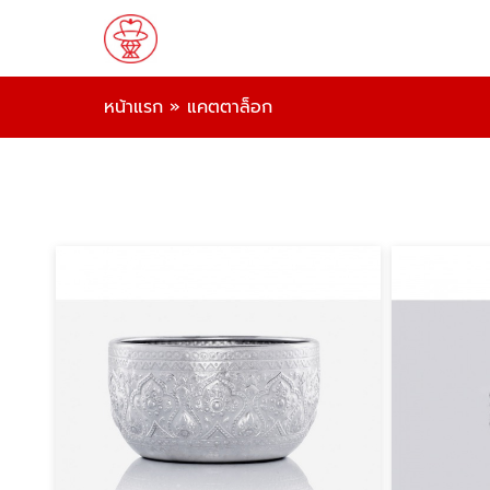
หน้าแรก
»
แคตตาล็อก