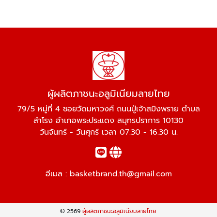
ผู้ผลิตภาชนะอลูมิเนียมลายไทย
79/5 หมู่ที่ 4 ซอยวัดมหาวงศ์ ถนนปู่เจ้าสมิงพราย ตำบล
สำโรง อำเภอพระประแดง สมุทรปราการ 10130
วันจันทร์ - วันศุกร์ เวลา 07.30 - 16.30 น.
อีเมล :
basketbrand.th@gmail.com
© 2569
ผู้ผลิตภาชนะอลูมิเนียมลายไทย