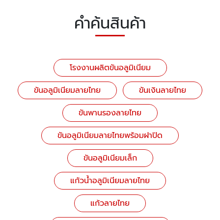
คำค้นสินค้า
โรงงานผลิตขันอลูมิเนียม
ขันอลูมิเนียมลายไทย
ขันเงินลายไทย
ขันพานรองลายไทย
ขันอลูมิเนียมลายไทยพร้อมฝาปิด
ขันอลูมิเนียมเล็ก
แก้วน้ำอลูมิเนียมลายไทย
แก้วลายไทย