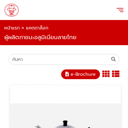
หน้าแรก
»
แคตตาล็อก
ผู้ผลิตภาชนะอลูมิเนียมลายไทย
e-Brochure