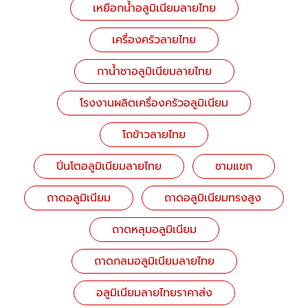
เหยือกน้ำอลูมิเนียมลายไทย
เครื่องครัวลายไทย
กาน้ำชาอลูมิเนียมลายไทย
โรงงานผลิตเครื่องครัวอลูมิเนียม
โถข้าวลายไทย
ปิ่นโตอลูมิเนียมลายไทย
ชามแขก
ถาดอลูมิเนียม
ถาดอลูมิเนียมทรงสูง
ถาดหลุมอลูมิเนียม
ถาดกลมอลูมิเนียมลายไทย
อลูมิเนียมลายไทยราคาส่ง